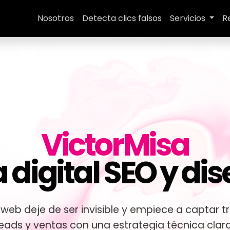
Nosotros
Detecta clics falsos
Servicios
R
VictorMisa
 digital SEO y di
eb deje de ser invisible y empiece a captar trá
leads y ventas con una estrategia técnica clara