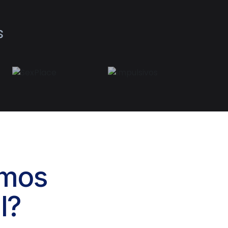
s
emos
l?