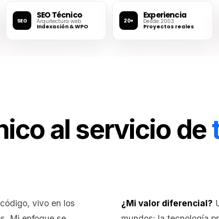
SEO Técnico
Experiencia
SEO
20+
Arquitectura web
Desde 2003
Indexación & WPO
Proyectos reales
nico al servicio de
código, vivo en los
¿Mi valor diferencial?
U
os. Mi enfoque se
mundos: la tecnología pr