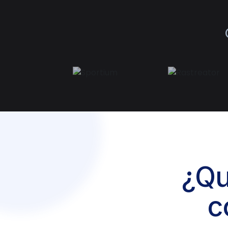
¿Qu
c