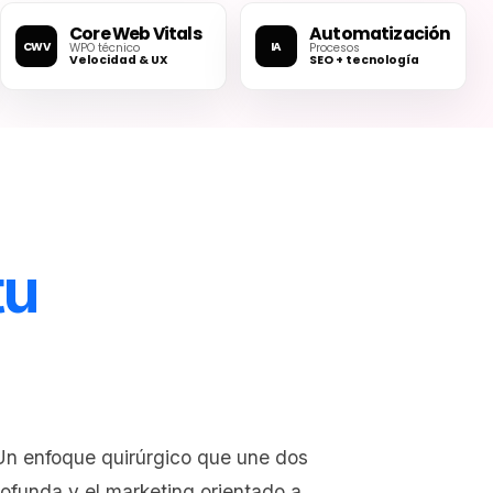
Core Web Vitals
Automatización
CWV
IA
WPO técnico
Procesos
Velocidad & UX
SEO + tecnología
tu
n enfoque quirúrgico que une dos
ofunda y el marketing orientado a