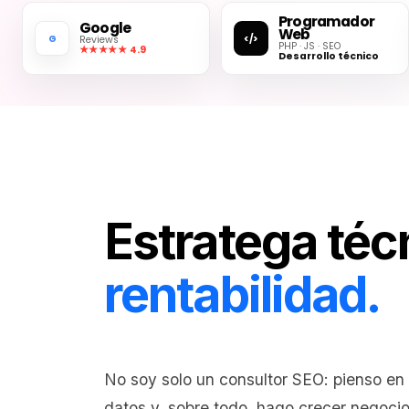
Programador
Google
Web
G
</>
Reviews
PHP · JS · SEO
★★★★★ 4.9
Desarrollo técnico
Estratega téc
rentabilidad.
No soy solo un consultor SEO: pienso en 
datos y, sobre todo, hago crecer negoci